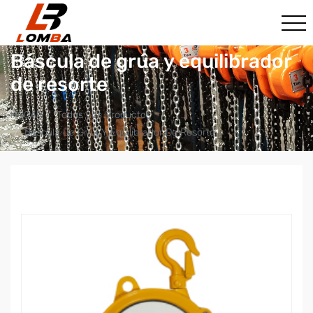
Báscula de grúa y equilibrador
de resorte
HOGAR
Todos Los Productos
Báscula De Grúa Y Equilibrador De Resorte