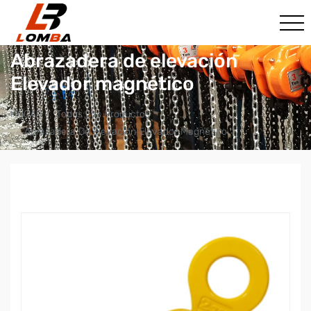
Abrazadera de elevación
Elevador magnético
HOGAR
Todos Los Productos
Abrazadera De Elevación Elevador Magnético