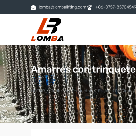
lomba@lombalifting.com
+86-0757-8570454
Amarres con trinquete
HOGAR
Todos Los Productos
Eslingas De Cinta